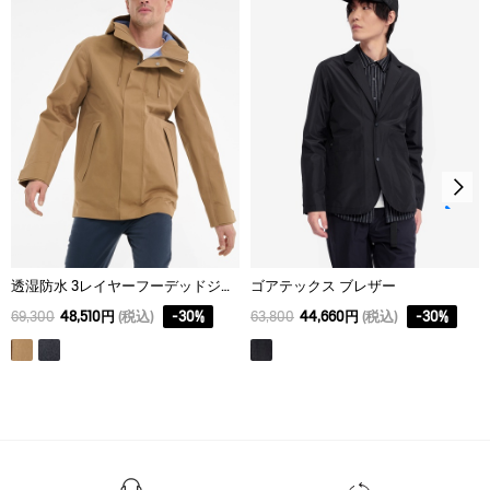
L
97
66
66
アイロン仕上げ処理はできない。
XL
99
70
70
ドライクリーニング処理ができない。
ウェットクリーニング処理ができる。：通常の処理
透湿防水 3レイヤーフーデッドジャケット
ゴアテックス ブレザー
69,300
48,510円
(税込)
-
30
%
63,800
44,660円
(税込)
-
30
%