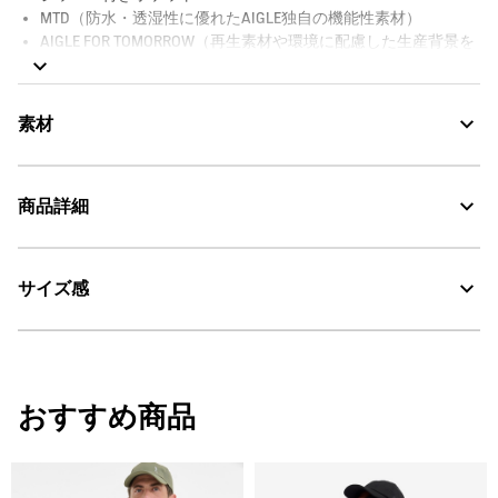
MTD（防水・透湿性に優れたAIGLE独自の機能性素材）
AIGLE FOR TOMORROW（再生素材や環境に配慮した生産背景を
持つ商品）
素材
シェル : ポリアミドとリサイクルGRSの混紡素材 ライニング：ポリ
商品詳細
エステル100% 優れた防水性と透湿性を兼ね備えたMTD
MTD：透湿・防水
サイズ感
・色：ビストル (006)
AIGLE for tomorrow
・原産国：中国
・素材：Shell Fabric 1 : 51% POLYAMIDE RECYCLED GRS 49% POLYAMIDE
30℃を限度とし、通常の洗濯処理。
Lining: 100% POLYESTER
サイズ
身丈
身幅
裾幅
漂白処理はできない。
おすすめ商品
S
93
59
59
タンブル乾燥禁止。
M
95
62
62
脱水後、つり干し乾燥がよい。