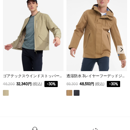
L
72
49
65
XL
74
51
66
ゴアテックスウインドストッパー® ブルゾン
透湿防水 3レイヤーフーデッドジャケット
46,200
32,340円
(税込)
-
30
%
69,300
48,510円
(税込)
-
30
%