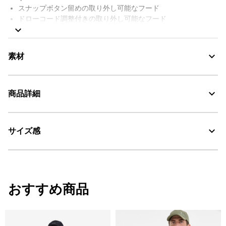
スナップボタン留めの取り外し可能なフード
ドローコード調整付きの取り外し可能なフード
スナップボタン留めのフロント中央
ジッパー留めのフロントハンドポケット
前後の袖
素材
スリットとスナップボタン留めの袖
1内側左下のジップポケット
左袖にAIGLEの刺繍
防水性・防風性・透湿性に優れたリサイクルポリエステル100%、
商品詳細
GORETEX
GORE-TEX
AIGLE FOR TOMORROW（再生素材や環境に配慮した生産背景を
持つ商品）
GORE-TEX：透湿・防水
サイズ感
・色：ノワール（ブラック） (002)
・原産国：中国
AIGLE for tomorrow
・素材：100% POLYESTER [REC]
サイズ
着丈
肩幅
袖丈
おすすめ商品
S
68
45
63
M
70
47
64