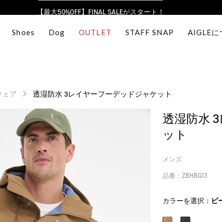
【最大50%OFF】FINAL SALEがスタート！
ログイン/会員登録で送料＆返品無料
Shoes
Dog
OUTLET
STAFF SNAP
AIGLE
AIGLE CLUB ポイントサービス終了のお知らせ
【8/16まで】セール品がさらに10%OFF！
【最大50%OFF】FINAL SALEがスタート！
ログイン/会員登録で送料＆返品無料
ウェア
透湿防水 3レイヤーフーデッドジャケット
AIGLE CLUB ポイントサービス終了のお知らせ
透湿防水 
ット
メンズ
品番：ZBHBG13
カラーを選択：
ピ