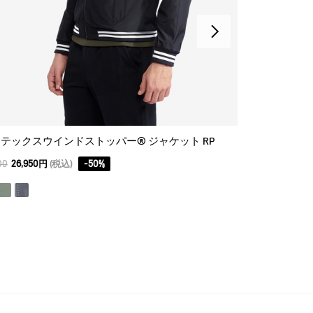
テックスウインドストッパー® ジャケット RP
ゴアテックス
00
26,950円
(税込)
-
50
%
66,000
46,200