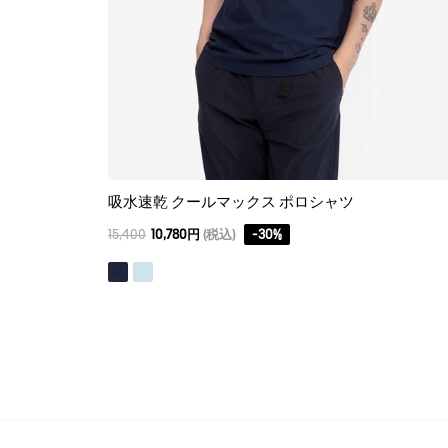
吸水速乾 クールマックス ポロシャツ
15,400
10,780円
(税込)
-
30
%