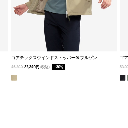
ゴアテックスウインドストッパー® ブルゾン
ゴア
46,200
32,340円
(税込)
-
30
%
53,9