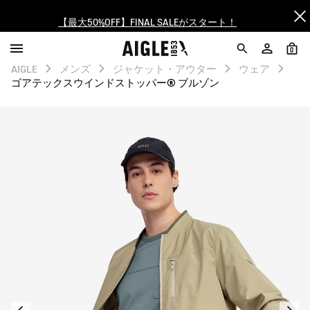
【最大50%OFF】FINAL SALEがスタート！
ログイン/会員登録で送料＆返品無料
0
AIGLE
メンズ
ジャケット・アウター
ウェア
AIGLE CLUB ポイントサービス終了のお知らせ
ゴアテックスウインドストッパー® ブルゾン
【8/16まで】セール品がさらに10%OFF！
【最大50%OFF】FINAL SALEがスタート！
ログイン/会員登録で送料＆返品無料
AIGLE CLUB ポイントサービス終了のお知らせ