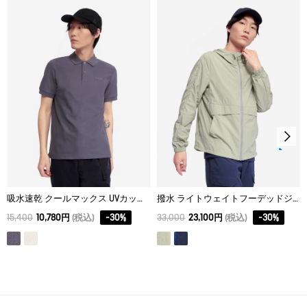
M
66.5
47
64
L
68.5
49
65
XL
70.5
51
66
吸水速乾 クールマックス UVカット ポロ
撥水 ライトウェイトフーデッドジャケット
15,400
10,780円
(税込)
-
30
%
33,000
23,100円
(税込)
-
30
%