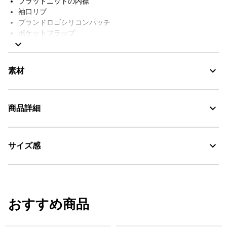
フラットニットの内襟
袖口リブ
ブランドロゴシリコンパッチ
ポケットフラップ
AIGLE FOR TOMORROW（再生素材や環境に配慮した生産背景を
持つ商品）
素材
防風性・撥水性・透湿性・軽量性に優れたリサイクルポリエステ
商品詳細
ル100%、WINDSTOPPER® PRODUCTS by GORE-TEX LABS
WINDSTOPPER® PRODUCTS by GORE-TEX LABS：防風
サイズ感
・色：ビストル (004)
・原産国：中国
AIGLE for tomorrow
・素材：100% POLYESTER [REC]
サイズ
着丈
肩幅
袖丈
おすすめ商品
S
64.5
45
63