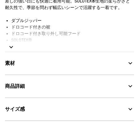
差しの強い日にも快適に着用可能。SOLOTEX®生地の柔らかさと
耐久性で、季節を問わず幅広いシーンで活躍する一着です。
ダブルジッパー
ドロコード付きの裾
ドロコード付き取り外し可能フード
SOLOTEX®
撥水
UVカット（UPF40+）
素材
撥水性に優れ紫外線をカットするポリアミドとコットンの混紡素
商品詳細
材、SOLOTEX®、WR、UVC
Water Repellent：撥水
サイズ感
・色：ブリュム (004)
・原産国：中国
UV CUT：紫外線カット
・素材：75% POLYAMIDE、 25% COTTON
サイズ
着丈
肩幅
袖丈