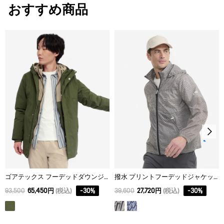
おすすめ商品
SOLOTEX®：ソフト・ストレッチ
XS
62.5
44
62
30℃を限度とし、通常の洗濯処理。
S
64.5
46
63
漂白処理はできない。
M
66.5
48
64
タンブル乾燥禁止。
L
68.5
50
65
脱水後、つり干し乾燥がよい。
XL
70.5
52
66
アイロン仕上げ処理はできない。
ドライクリーニング処理ができない。
ウェットクリーニング処理ができる。：通常の処理
ゴアテックス フーデッドダウンジャケット RP
撥水 プリントフーデッドジャケット
93,500
65,450円
(税込)
-
30
%
39,600
27,720円
(税込)
-
30
%