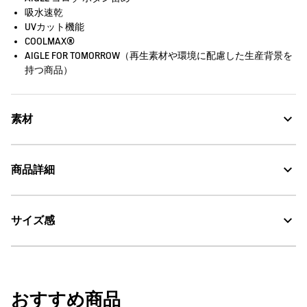
吸水速乾
UVカット機能
COOLMAX®
AIGLE FOR TOMORROW（再生素材や環境に配慮した生産背景を
持つ商品）
素材
速乾性に優れ、身体をドライに保つオーガニックコットンとポリ
商品詳細
エステルの混紡素材、DFT、紫外線をカットするUVC、COOLMAX®
UV CUT：紫外線カット
サイズ感
・色：シーエンジェル (007)
・原産国：中国
DFT：吸水・速乾
・素材：綿63% ポリエステル37%
サイズ
着丈
肩幅
袖丈
おすすめ商品
COOLMAX® fabric：速乾・ドライ