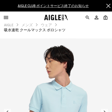
【8/16まで】セール品がさらに10%OFF！
0
【最大50%OFF】FINAL SALEがスタート！
AIGLE
メンズ
ウェア
吸水速乾 クールマックス ポロシャツ
ログイン/会員登録で送料＆返品無料
AIGLE CLUB ポイントサービス終了のお知らせ