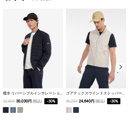
S
68
42.5
20.25
AIGLE for tomorrow
M
70
44.5
21
L
72
46.5
21.75
XL
74
48.5
22.5
撥水 リバーシブルインサレーションジャケット RP
ゴアテックスウインドストッパー® スリーブレスジャケット
42,900
30,030円
(税込)
-
30
%
35,200
24,640円
(税込)
-
30
%