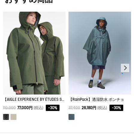
L/XL
45.5
67
75
M/L
43
66
73
S/M
41
65
71
XS/S
39
63
68
【AIGLE EXPERIENCE BY ÉTUDES STUDIO】 ゴアテックス 3レイヤーフーデッドジャケット
【RainPack】透湿防水 ポンチョ
110,000
77,000円
(税込)
-
30
%
37,400
26,180円
(税込)
-
30
%