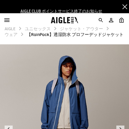
AIGLE CLUB ポイントサービス終了のお知らせ
【最大50%OFF】FINAL SALEがスタート！
0
AIGLE
ユニセックス
ジャケット・アウター
ログイン/会員登録で送料＆返品無料
ウェア
【RainPack】透湿防水 プロフーデッドジャケット
AIGLE CLUB ポイントサービス終了のお知らせ