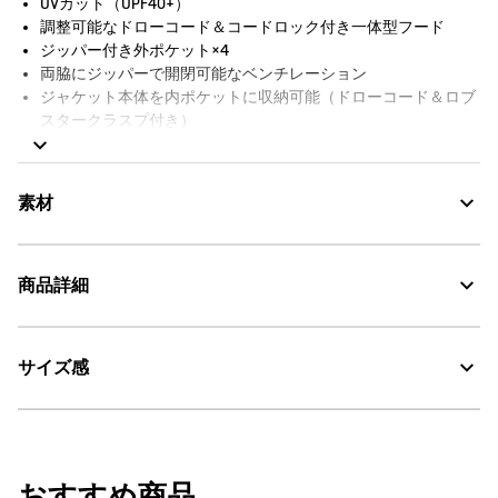
UVカット（UPF40+）
調整可能なドローコード＆コードロック付き一体型フード
ジッパー付き外ポケット×4
両脇にジッパーで開閉可能なベンチレーション
ジャケット本体を内ポケットに収納可能（ドローコード＆ロブ
スタークラスプ付き）
リフレクションプリント（フード後部と収納用ポーチに配置）
Aigleロゴプリント＆バードロゴ
防水シーム
素材
前面はシリコンプラー付きの2WAY撥水ジッパー仕様
裏地なし
AIGLE FOR TOMORROW（再生素材や環境に配慮した生産背景を
優れた防水性と透湿性を兼ね備えたMTDリサイクルポリエステル
商品詳細
持つ商品）
100%
MTD：透湿・防水
サイズ感
・色：マレ (003)
UV CUT：紫外線カット
・原産国：中国
・素材：ポリエステル100%
AIGLE for tomorrow
サイズ
肩幅
袖丈
身丈
おすすめ商品