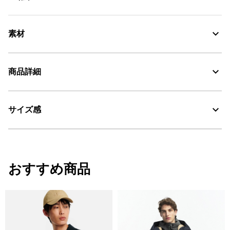
素材
撥水性に優れたポリアミド100%、WR
商品詳細
Water Repellent：撥水
サイズ感
・色：ストーム ブルー (005)
・原産国：中国
・素材：ナイロン100%
サイズ
着丈
肩幅
袖丈
おすすめ商品
S
65
45
63.5
M
67
47
64.5
L
69
49
65.5