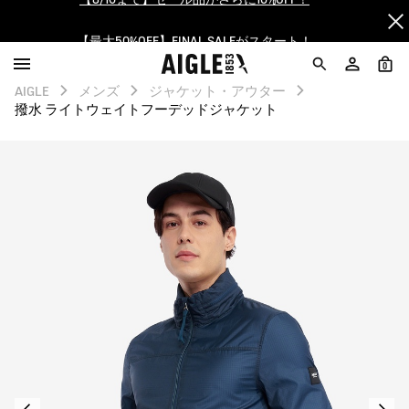
【最大50%OFF】FINAL SALEがスタート！
ログイン/会員登録で送料＆返品無料
0
AIGLE
メンズ
ジャケット・アウター
AIGLE CLUB ポイントサービス終了のお知らせ
撥水 ライトウェイトフーデッドジャケット
【8/16まで】セール品がさらに10%OFF！
【最大50%OFF】FINAL SALEがスタート！
ログイン/会員登録で送料＆返品無料
AIGLE CLUB ポイントサービス終了のお知らせ