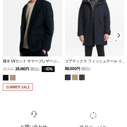
XL
71
51
66.5
撥水 UVカット サマーブレザージャケット
ゴアテックス フィッシュテール インサレーション ジャケット
88,000円
(税込)
37,400
26,180円
(税込)
-
30
%
SUMMER SALE
お問い合わせ