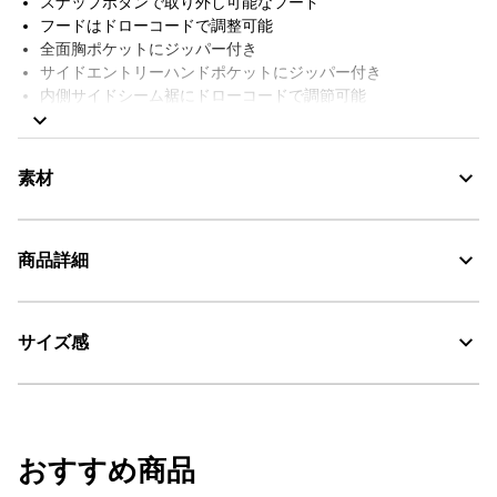
スナップボタンで取り外し可能なフード
フードはドローコードで調整可能
全面胸ポケットにジッパー付き
サイドエントリーハンドポケットにジッパー付き
内側サイドシーム裾にドローコードで調節可能
内側にジッパー付きウェルトポケット 1 つ
左袖に AIGLE の刺繍
AIGLE FOR TOMORROW（再生素材や環境に配慮した生産背景を
素材
持つ商品）
商品詳細
MTD：透湿・防水
AIGLE for tomorrow
サイズ感
・色：アーバン (003)
30℃を限度とし、通常の洗濯処理。
・原産国：中国
・素材：本体: 100% ポリエステル / (コーティングを除く) / 裏地: 100% ポ
漂白処理はできない。
リエステル
サイズ
着丈
身丈
肩幅
タンブル乾燥禁止。
おすすめ商品
XS
65
68
44