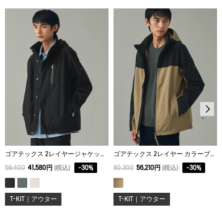
脱水後、つり干し乾燥がよい。
S
67
70
46
アイロン仕上げ処理はできない。
M
69
72
48
ドライクリーニング処理ができない。
L
71
74
50
ウェットクリーニング処理ができる。：通常の処理
XL
73
76
52
ゴアテックス 2レイヤージャケット T-KIT
ゴアテックス 2レイヤー カラーブロックジャケット T-KIT
59,400
41,580円
(税込)
-
30
%
80,300
56,210円
(税込)
-
30
%
T-KIT｜アウター
T-KIT｜アウター