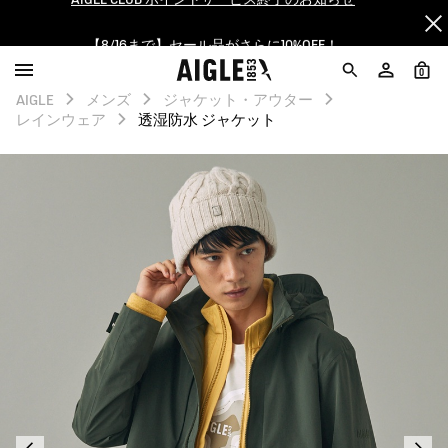
【8/16まで】セール品がさらに10%OFF！
【最大50%OFF】FINAL SALEがスタート！
0
AIGLE
メンズ
ジャケット・アウター
ログイン/会員登録で送料＆返品無料
レインウェア
透湿防水 ジャケット
AIGLE CLUB ポイントサービス終了のお知らせ
【8/16まで】セール品がさらに10%OFF！
【最大50%OFF】FINAL SALEがスタート！
ログイン/会員登録で送料＆返品無料
AIGLE CLUB ポイントサービス終了のお知らせ