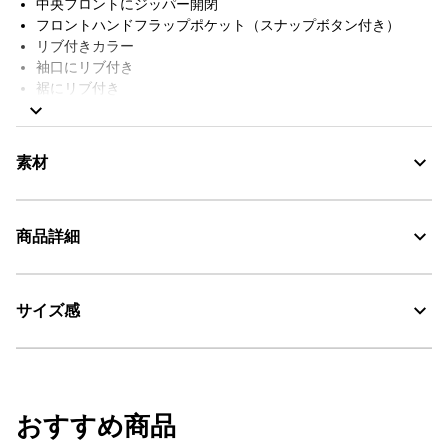
中央フロントにジッパー開閉
フロントハンドフラップポケット（スナップボタン付き）
リブ付きカラー
袖口にリブ付き
裾にリブ付き
左袖前部分にAIGLEの刺繍
【キルティングサイド】
素材
リブ付きカラー
中央フロントにジッパー開閉
フロントハンドポケット（ジッパー付き）
商品詳細
袖口と裾にリブ付き
裾にリブ付き
Water Repellent：撥水
左袖前部分にAIGLEの刺繍
機能タグ：WARM AND WATER REPELLANT
サイズ感
AIGLE for tomorrow
・色：エスプレッソ (002)
REPREVE
・原産国：中国
AIGLE FOR TOMORROW
WARM - 暖かい
・素材：本体1: 92% ポリエステル 8% ポリウレタン / (縫製糸を除く) / 本
重量(Mサイズ)：760g
体2: 100% ポリエステル / ポケット袋: 100% ポリエステル / 詰め物: 100%
ポリエステル / リブ: 97% ポリエステル 3% ポリウレタン
30℃を限度とし、通常の洗濯処理。
おすすめ商品
サイズ
着丈
身丈
肩幅