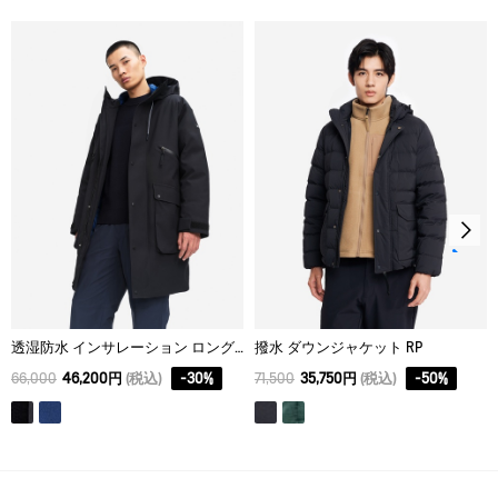
漂白処理はできない。
XS
62
65
45
タンブル乾燥が可能、低温乾燥：排気温度の上限は最高
S
64
67
47
60℃。
脱水後、つり干し乾燥がよい。
M
66
69
49
アイロン仕上げ処理はできない。
L
68
71
51
ドライクリーニング処理ができない。
XL
70
73
53
ウェットクリーニング処理ができる。：通常の処理
透湿防水 インサレーション ロングジャケット
撥水 ダウンジャケット RP
66,000
46,200円
(税込)
-
30
%
71,500
35,750円
(税込)
-
50
%