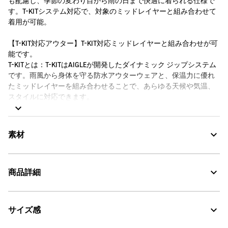
も配慮し、季節の変わり目から雨の日まで快適に着られる仕様で
す。T-KITシステム対応で、対象のミッドレイヤーと組み合わせて
着用が可能。
【T-KIT対応アウター】T-KIT対応ミッドレイヤーと組み合わせが可
能です。
T-KITとは：T-KITはAIGLEが開発したダイナミック ジップシステム
です。雨風から身体を守る防水アウターウェアと、保温力に優れ
たミッドレイヤーを組み合わせることで、あらゆる天候や気温、
スタイルに対応できます。
サイズ選びについて：アウターとミッドレイヤーは同じジェンダ
ー、サイズのものを選択してください。
素材
商品詳細
GORE-TEX：透湿・防水
サイズ感
・色：シャドウ (00C)
Water Proof：防水
・原産国：中国