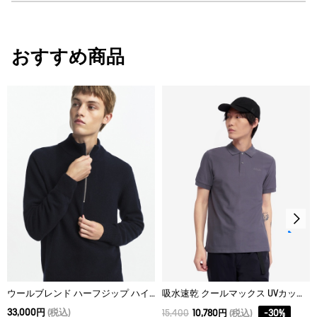
・素材：本体 1 : 100% ポリエステル
AIGLE for tomorrow
サイズ
身丈
身幅
裾幅
T-KIT：組み合わせ可能アイテム
おすすめ商品
XS
85
52
58
S
88
55
61
M
90
58
64
L
92
62
68
XL
94
66
72
XXL
96
70
76
ウールブレンド ハーフジップ ハイカラーセーター
吸水速乾 クールマックス UVカット ポロ
33,000円
(税込)
15,400
10,780円
(税込)
-
30
%