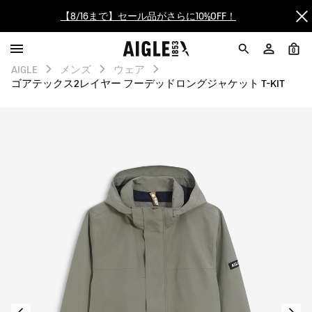
【8/16まで】セール品がさらに10%OFF！
【最大50%OFF】FINAL SALEがスタート！
0
AIGLE
メンズ
ウェア
ログイン/会員登録で送料＆返品無料
ゴアテックス2レイヤー フーデッドロングジャケット T-KIT
AIGLE CLUB ポイントサービス終了のお知らせ
【8/16まで】セール品がさらに10%OFF！
【最大50%OFF】FINAL SALEがスタート！
ログイン/会員登録で送料＆返品無料
AIGLE CLUB ポイントサービス終了のお知らせ