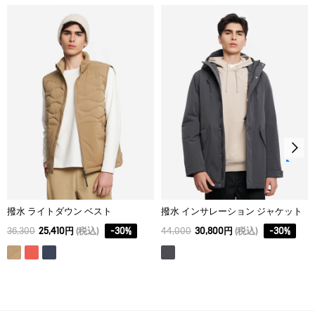
能です。
M
80
44
60
T-KITとは：T-KITはAIGLEが開発したダイナミック ジップシステム
アイロン仕上げ処理はできない。
です。雨風から身体を守る防水アウターウェアと、保温力に優れ
L
82
46
64
たミッドレイヤーを組み合わせることで、あらゆる天候や気温、
ドライクリーニング処理ができない。
スタイルに対応できます。
XL
84
49
68
サイズ選びについて：アウターとミッドレイヤーは同じジェンダ
ウェットクリーニング処理ができる。：通常の処理
ー、サイズのものを選択してください。
撥水 ライトダウン ベスト
撥水 インサレーション ジャケット
36,300
25,410円
(税込)
-
30
%
44,000
30,800円
(税込)
-
30
%