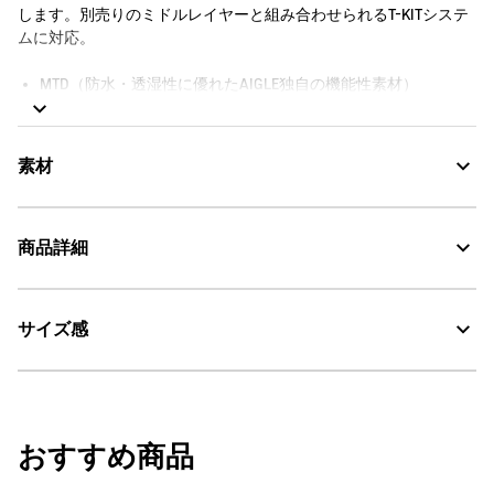
します。別売りのミドルレイヤーと組み合わせられるT-KITシステ
ムに対応。
MTD（防水・透湿性に優れたAIGLE独自の機能性素材）
隠しスナップボタン付きの取り外し可能で調整可能なドローコ
ード付きフード
スタンドカラー
素材
隠しスナップフラップ付きのフロントジップファスナー
スナップフラップ付きのポケット 2つとサイドハンドポケット
2つ
商品詳細
ジップ付きの内ポケット 1つ
MTD：透湿・防水
スナップボタンで調整可能な袖口
T-KITファスナー付き：必要に応じてジャケットにジレを取り付
T-KIT：組み合わせ可能アイテム
けることが可能
サイズ感
・色：ノワール（ブラック） (005)
Aigle刺繍
30℃を限度とし、通常の洗濯処理。
・原産国：中国
袖口にバードロゴの刺繍
防水シーム
・素材：本体: 62% 綿 38% ナイロン / (コーティングを除く) / 裏地: 100%
漂白処理はできない。
裏地付き
ナイロン
サイズ
身丈
背幅
身幅
タンブル乾燥禁止。
おすすめ商品
S
78
42
57
【T-KIT対応アウター】T-KIT対応ミッドレイヤーと組み合わせが可
脱水後、つり干し乾燥がよい。