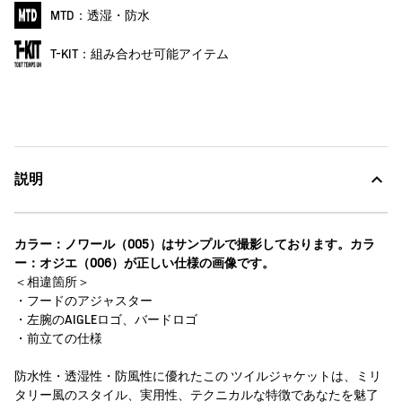
MTD：透湿・防水
T-KIT：組み合わせ可能アイテム
説明
カラー：ノワール（005）はサンプルで撮影しております。カラ
ー：オジエ（006）が正しい仕様の画像です。
＜相違箇所＞
・フードのアジャスター
・左腕のAIGLEロゴ、バードロゴ
・前立ての仕様
防水性・透湿性・防風性に優れたこの ツイルジャケットは、ミリ
タリー風のスタイル、実用性、テクニカルな特徴であなたを魅了