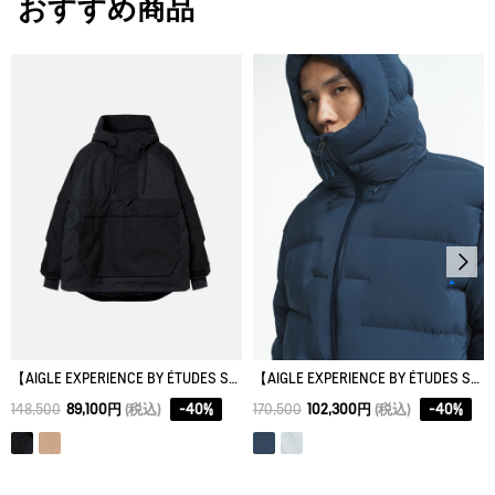
おすすめ商品
レディースレインウェア
M/L
65
80.5
65
アイロン仕上げ処理はできない。
XL/XXL
73
83.9
73
ドライクリーニング処理ができない。
ウェットクリーニング処理ができる。：通常の処理
【AIGLE EXPERIENCE BY ÉTUDES STUDIO】透湿防水 ハーフジップジャケット
【AIGLE EXPERIENCE BY ÉTUDES STUDIO】ゴアテックスウィンドストッパー® キルティングジャケット
148,500
89,100円
(税込)
-
40
%
170,500
102,300円
(税込)
-
40
%