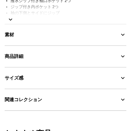
撥水ジップ付き袖口ポケット 2つ
ジップ付き内ポケット 2つ
袖の下側とサイドにジップ
2つのVelcro®ストリップで調整可能な袖口
コードロック付き調整可能なドローコード裾
前面の両開き撥水ジップ
素材
袖にAigle Expérience by Etudes Studio刺繍
防水シーム
裏地なし
商品詳細
GORE-TEX
AIGLE FOR TOMORROW（再生素材や環境に配慮した生産背景を
GORE-TEX：透湿・防水
持つ商品）
サイズ感
AIGLE for tomorrow
・色：ノワール（ブラック） (001)
・原産国：ベトナム
30℃を限度とし、通常の洗濯処理。
・素材：本体: 100% ポリエステル / (バインダーを除く) / ポケット袋:
ユニセックス
関連コレクション
100% ポリエステル
漂白処理はできない。
サイズ
身幅
裄丈
裾幅
タンブル乾燥が可能、低温乾燥：排気温度の上限は最高
60℃。
XS/S
59
76.5
59
脱水後、つり干し乾燥がよい。
ユニセックスレインウェア