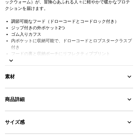
ックウォーム）が、冒険心あふれる人々に軽やかで暖かなプロテ
クションを届けます。
調節可能なフード（ドローコードとコードロック付き）
ジップ付きの外ポケット2つ
ゴム入りカフス
内ポケットに収納可能で、ドローコードとロブスタークラスプ
付き
フードの裏と収納ポーチにリフレクティブプリント
前面に撥水ジップ
リフレクティブAigleプリント
袖口に同系色のバードロゴのリフレクティブプリント
素材
撥水シーム
裏地付き
REPREVE
商品詳細
AIGLE FOR TOMORROW（再生素材や環境に配慮した生産背景を
MTD：透湿・防水
持つ商品）
AIGLE for tomorrow
サイズ感
・色：ノワール（ブラック） (008)
・原産国：中国
WARM - 暖かい