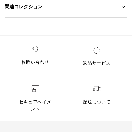
・素材：本体 1 : 100% ポリエステル中わた : 100% ポリエステル
【サイズ表記について】
関連コレクション
こちらの商品は、ユニセックス（男女兼用）です。
サイズガイドでは「女性サイズ/男性サイズ」の順に表示されてい
ます。S/XS の表記は、左が女性サイズ/右側が男性サイズ に対応
します。
メンズレインウェア
S (女性サイズ) / XS (男性サイズ)
M (女性サイズ) / S (男性サイズ)
サイズ
背幅
袖丈
裾幅
お問い合わせ
返品サービス
S/XS
37
65
57
M/S
39
67
60
L/M
41
68
63
セキュアペイメ
配送について
XL/L
43.4
69
67
ント
XXL/XL
45.8
70
71