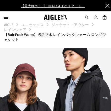
【最大50%OFF】FINAL SALEがスタート！
ログイン/会員登録で送料＆返品無料
0
AIGLE
ユニセックス
ジャケット・アウター
AIGLE CLUB ポイントサービス終了のお知らせ
レインウェア
【RainPack Warm】透湿防水 レインパックウォーム ロングジ
ャケット
【8/16まで】セール品がさらに10%OFF！
【最大50%OFF】FINAL SALEがスタート！
ログイン/会員登録で送料＆返品無料
AIGLE CLUB ポイントサービス終了のお知らせ