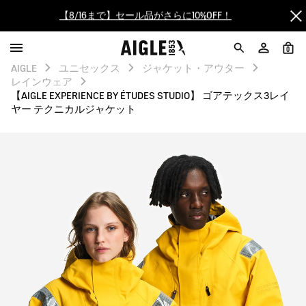
【最大50%OFF】FINAL SALEがスタート！
ログイン/会員登録で送料＆返品無料
0
AIGLE
ユニセックス
ジャケット・アウター
AIGLE CLUB ポイントサービス終了のお知らせ
レインウェア
【AIGLE EXPERIENCE BY ÉTUDES STUDIO】 ゴアテックス3レイ
ヤー テクニカルジャケット
【8/16まで】セール品がさらに10%OFF！
【最大50%OFF】FINAL SALEがスタート！
ログイン/会員登録で送料＆返品無料
AIGLE CLUB ポイントサービス終了のお知らせ