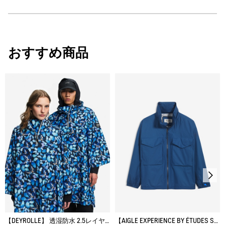
・原産国：中国
・素材：本体：ナイロン100%
AIGLE for tomorrow
サイズ
身丈
身幅
裾幅
30℃を限度とし、通常の洗濯処理。
おすすめ商品
漂白処理はできない。
XS
75
61
60
タンブル乾燥が可能、低温乾燥：排気温度の上限は最高
M
80
67
66
60℃。
脱水後、つり干し乾燥がよい。
XL
84
75
74
アイロン仕上げ処理はできない。
ドライクリーニング処理ができない。
ウェットクリーニング処理ができる。：通常の処理
【DEYROLLE】 透湿防水 2.5レイヤー パッカブルポンチョ
【AIGLE EXPERIENCE BY ÉTUDES STUDIO】 透湿防水 2.5レイヤー 軽量ウインドブレーカー