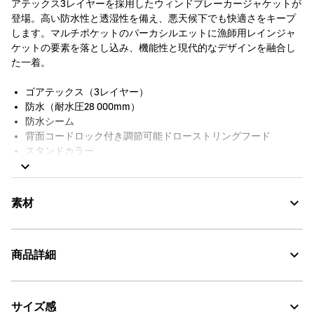
アテックス3レイヤーを採用したウィンドブレーカージャケットが
登場。高い防水性と透湿性を備え、悪天候下でも快適さをキープ
します。マルチポケットのパーカシルエットに漁師用レインジャ
ケットの要素を落とし込み、機能性と現代的なデザインを融合し
た一着。
ゴアテックス（3レイヤー）
防水（耐水圧28 000mm）
防水シーム
背面コードロック付き調節可能ドローストリングフード
スタンドカラー
肩に反射ストリップ×2
ベルクロ留めプラケット下にダブルジップフロント
ベルクロ留めフロントフラップポケット×2
素材
ジップ付きサイドハンドポケット×2
ベルクロ留め袖口
ミトンカフス
商品詳細
背面ベンチレーションホール
コードロック付き調節可能ドローストリングウエスト
GORE-TEX：透湿・防水
内側ジップポケット×1
袖にAigle Experience by Études Studio刺繍
サイズ感
・色：ゴールデンロッド (003)
Water Proof：防水
裏地なし