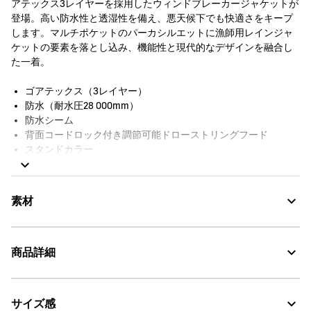
アテックス3レイヤーを採用したウィンドブレーカージャケットが
登場。高い防水性と透湿性を備え、悪天候下でも快適さをキープ
します。マルチポケットのパーカシルエットに漁師用レインジャ
ケットの要素を落とし込み、機能性と現代的なデザインを融合し
た一着。
ゴアテックス（3レイヤー）
防水（耐水圧28 000mm）
防水シーム
背面コードロック付き調節可能ドローストリングフード
スタンドカラー
肩に反射ストリップ×2
ベルクロ留めプラケット下にダブルジップフロント
ベルクロ留めフロントフラップポケット×2
素材
ジップ付きサイドハンドポケット×2
ベルクロ留め袖口
ミトンカフス
商品詳細
背面ベンチレーションホール
コードロック付き調節可能ドローストリングウエスト
GORE-TEX：透湿・防水
内側ジップポケット×1
袖にAigle Experience by Études Studio刺繍
サイズ感
・色：ノワール（ブラック） (002)
Water Proof：防水
裏地なし