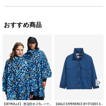
・原産国：中国
・素材：本体：ナイロン100%
AIGLE for tomorrow
サイズ
身丈
身幅
裾幅
30℃を限度とし、通常の洗濯処理。
おすすめ商品
漂白処理はできない。
XS
75
61
60
タンブル乾燥が可能、低温乾燥：排気温度の上限は最高
M
80
67
66
60℃。
脱水後、つり干し乾燥がよい。
XL
84
75
74
アイロン仕上げ処理はできない。
ドライクリーニング処理ができない。
ウェットクリーニング処理ができる。：通常の処理
【DEYROLLE】 透湿防水 2.5レイヤー パッカブルポンチョ
【AIGLE EXPERIENCE BY ÉTUDES STUDIO】 透湿防水 2.5レイヤー 軽量ウインドブレーカー