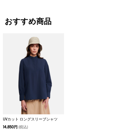
肌触りのいいコットン100%
・色：ローズトープ (001)
・原産国：チュニジア
おすすめ商品
・素材：綿100%
UVカット ロングスリーブシャツ
14,850円
(税込)