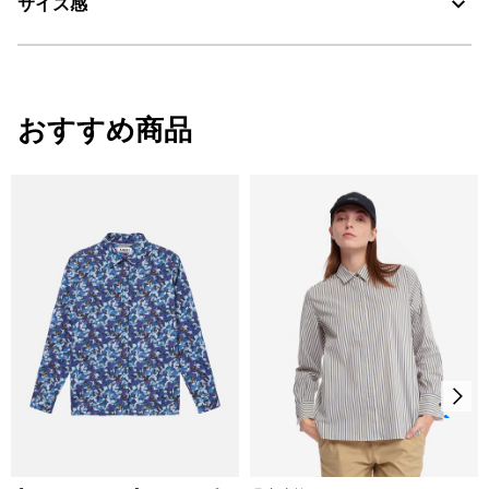
サイズ感
・色：ブリュム プリント (004)
・原産国：中国
・素材：綿100%
サイズ
肩幅
胸囲
袖丈
おすすめ商品
XS
44.9
114
54.5
S
46.1
118
55
M
48.5
126
57
L
50.9
134
58