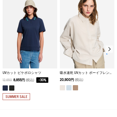
34
63.5
64.9
37
漂白処理はできない。
36
65.5
67
39
タンブル乾燥禁止。
38
67.5
69.1
41
脱水後、つり干し乾燥がよい。
40
69.5
71.2
43
アイロン仕上げ処理ができる。底面温度110℃を限度として
スチームなしでアイロン仕上げ。
ドライクリーニング処理ができない。
ウェットクリーニング処理ができる。：通常の処理
UVカット ピケポロシャツ
吸水速乾 UVカット ボーイフレンドシャツ
20,900円
(税込)
12,650
8,855円
(税込)
-
30
%
SUMMER SALE