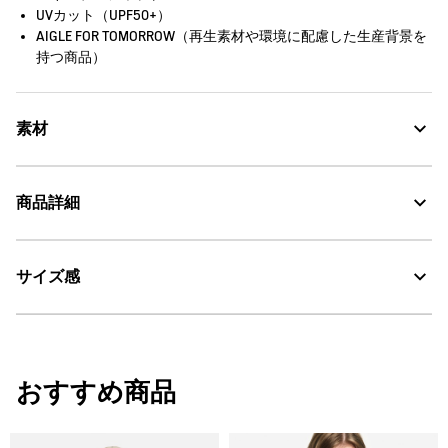
UVカット（UPF50+）
AIGLE FOR TOMORROW（再生素材や環境に配慮した生産背景を
持つ商品）
素材
商品詳細
UV CUT：紫外線カット
サイズ感
・色：アンピール（ネイビー） (003)
DFT：吸水・速乾
・原産国：中国
・素材：本体：ポリエステル100%
AIGLE for tomorrow
モデル着用サイズ：38
（身長:175cm、バスト80cm、ヒップ91cm）
おすすめ商品
SOLOTEX®：ソフト・ストレッチ
サイズ
着丈
身丈
肩幅
30℃を限度とし、通常の洗濯処理。