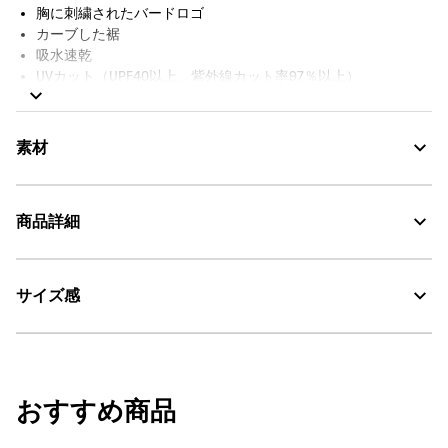
胸に刺繍されたバードロゴ
カーブした裾
吸水速乾
UVカット（UPF40以上、紫外線カット率97％以上）
素材
商品詳細
UV CUT：紫外線カット
サイズ感
・色：アンピール（ネイビー） (005)
DFT：吸水・速乾
・原産国：中国
・素材：本体：55% 綿、45% ポリエステル
30℃を限度とし、通常の洗濯処理。
サイズ
身丈
身幅
裾幅
漂白処理はできない。
おすすめ商品
S
73
53
52
タンブル乾燥禁止。