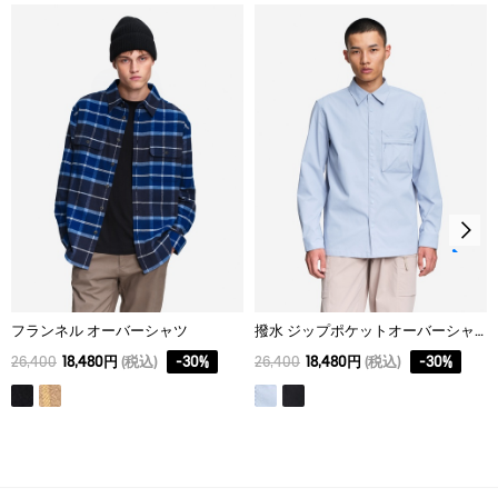
M
75
56
55
脱水後、つり干し乾燥がよい。
アイロン仕上げ処理ができる。底面温度110℃を限度として
L
77
60
59
スチームなしでアイロン仕上げ。
XL
79
64
63
ドライクリーニング処理ができない。
ウェットクリーニング処理ができる。：通常の処理
フランネル オーバーシャツ
撥水 ジップポケットオーバーシャツ
26,400
18,480円
(税込)
-
30
%
26,400
18,480円
(税込)
-
30
%