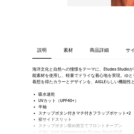
説明
素材
商品詳細
サ
海洋文化と自然への憧憬をテーマに、Études Studioが
能素材を使用し、軽量でドライな着心地を実現。ゆと
着想を得たカラーとデザインを、AIGLEらしい機能
吸水速乾
UVカット（UPF40+）
半袖
スナップボタン付きマチ付きフラップポケット×2
裾サイドスリット
スナップボタン留め前立てフロントオープン
左袖にAigle Experience by Études Studio刺繍