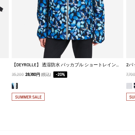
【DEYROLLE】 透湿防水 パッカブル ショートレインジャケット
2パッ
35,200
28,160円
(税込)
-
20
%
7,70
SUMMER SALE
SU