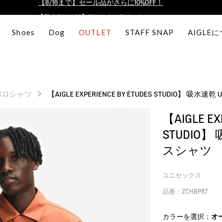
【最大50%OFF】FINAL SALEがスタート！
ログイン/会員登録で送料＆返品無料
Shoes
Dog
OUTLET
STAFF SNAP
AIGLE
AIGLE CLUB ポイントサービス終了のお知らせ
【8/16まで】セール品がさらに10%OFF！
【最大50%OFF】FINAL SALEがスタート！
ログイン/会員登録で送料＆返品無料
ポロシャツ
【AIGLE EXPERIENCE BY ÉTUDES STUDIO】 
AIGLE CLUB ポイントサービス終了のお知らせ
【AIGLE EX
STUDIO
スシャツ
ユニセックス
品番：ZCHBP87
カラーを選択：
オ