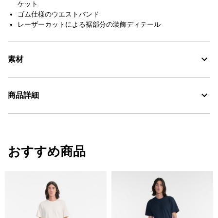
ケット
ゴム仕様のウエストバンド
レーザーカットによる裾部分の装飾ディテール
素材
撥水性を備えたWRポリアミド100%、紫外線をカットするUVC
商品詳細
Water Repellent：撥水
・色：ミネラル (004)
UV CUT：紫外線カット
・原産国：中国
おすすめ商品
・素材：ナイロン100%