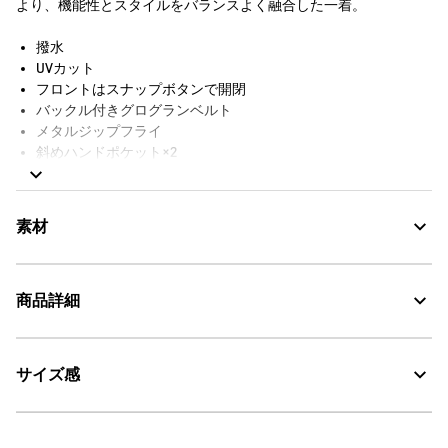
より、機能性とスタイルをバランスよく融合した一着。
撥水
UVカット
フロントはスナップボタンで開閉
バックル付きグログランベルト
メタルジップフライ
斜めハンドポケット×2
フロントにスナップボタン付きマチ付きフラップポケット×2
スナップボタンフラップで隠されたフロントウェルトポケット
×1
素材
背面にベルトループ
スナップボタンフラップで隠されたバックウェルトポケット×2
背面にAigle Experience by Études Studioロゴ刺繍
商品詳細
Water Repellent：撥水
サイズ感
・色：ノワール（ブラック） (003)
UV CUT：紫外線カット
・原産国：中国
・素材：本体：ナイロン100%
30℃を限度とし、通常の洗濯処理。