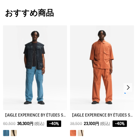
サイズ
ウエスト
股下
ヒッ
漂白処理はできない。
おすすめ商品
XS
74
27
104
タンブル乾燥禁止。
M
86
28.5
112
脱水後、つり干し乾燥がよい。
XL
98
30
120
アイロン仕上げ処理はできない。
ドライクリーニング処理ができない。
ウェットクリーニング処理ができる。：通常の処理
【AIGLE EXPERIENCE BY ÉTUDES STUDIO】 マルチポケットパンツ
【AIGLE EXPERIENCE BY ÉTUDES STUDIO】 吸水速乾 リラックスパンツ
60,500
36,300円
(税込)
-
40
%
38,500
23,100円
(税込)
-
40
%