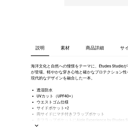
説明
素材
商品詳細
サ
海洋文化と自然への憧憬をテーマに、Études Studioが
が登場。軽やかな穿き心地と確かなプロテクション性
現代的なデザインを融合した一本。
透湿防水
UVカット（UPF40+）
ウエストゴム仕様
サイドポケット×2
両サイドにマチ付きフラップポケット
左フラップポケットにAigle Experience by Etudes 