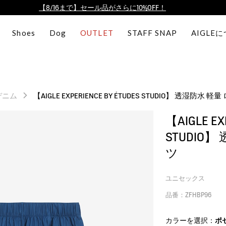
【最大50%OFF】FINAL SALEがスタート！
ログイン/会員登録で送料＆返品無料
Shoes
Dog
OUTLET
STAFF SNAP
AIGLE
AIGLE CLUB ポイントサービス終了のお知らせ
【8/16まで】セール品がさらに10%OFF！
【最大50%OFF】FINAL SALEがスタート！
ログイン/会員登録で送料＆返品無料
デニム
【AIGLE EXPERIENCE BY ÉTUDES STUDIO】 透湿防水
AIGLE CLUB ポイントサービス終了のお知らせ
【AIGLE EX
STUDIO
ツ
ユニセックス
品番：ZFHBP96
カラーを選択：
ポ