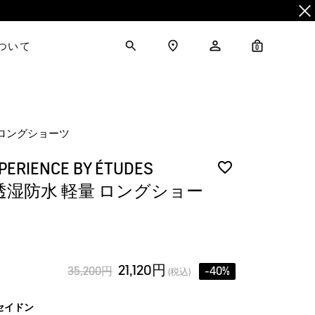
について
0
 軽量 ロングショーツ
PERIENCE BY ÉTUDES
】 透湿防水 軽量 ロングショー
21,120円
35,200円
-40%
(税込)
セイドン