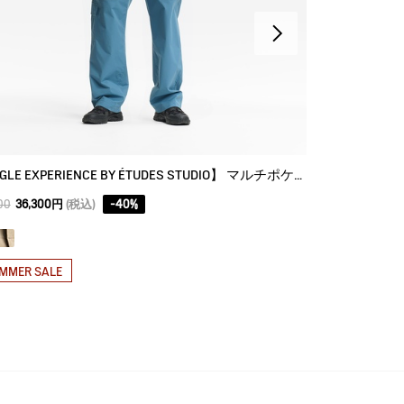
【AIGLE EXPERIENCE BY ÉTUDES STUDIO】 マルチポケットパンツ
20L 防水 
23,100円
(税込)
00
36,300円
(税込)
-
40
%
MMER SALE