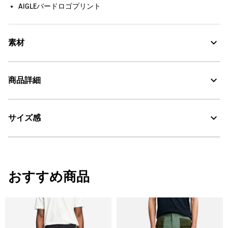
AIGLEバードロゴプリント
素材
商品詳細
DFT：吸水・速乾
30℃を限度とし、通常の洗濯処理。
サイズ感
・色：ノワール（ブラック） (003)
・原産国：中国
漂白処理はできない。
・素材：本体：ポリエステル100%
タンブル乾燥禁止。
サイズ
ウエスト
股下
ヒッ
おすすめ商品
脱水後、つり干し乾燥がよい。
S
80
25.5
110
アイロン仕上げ処理はできない。
M
84
27
114
ドライクリーニング処理ができない。
L
88
27
118