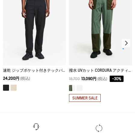
ウェットクリーニング処理ができる。：通常の処理
XL
92
27
122
速乾 ジップポケット付きテックパンツ
撥水 UVカット CORDURA アクティブテック パッチポケットパンツ
24,200円
(税込)
18,700
13,090円
(税込)
-
30
%
SUMMER SALE