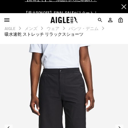
【最大50%OFF】FINAL SALEがスタート！
ログイン/会員登録で送料＆返品無料
0
AIGLE
メンズ
ウェア
パンツ・デニム
AIGLE CLUB ポイントサービス終了のお知らせ
吸水速乾 ストレッチ リラックスショーツ
【8/16まで】セール品がさらに10%OFF！
【最大50%OFF】FINAL SALEがスタート！
ログイン/会員登録で送料＆返品無料
AIGLE CLUB ポイントサービス終了のお知らせ