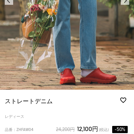
ストレートデニム
レディース
12,100円
24,200円
-50%
品番：ZHFAW04
(税込)