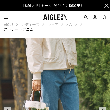
【最大50%OFF】FINAL SALEがスタート！
0
ログイン/会員登録で送料＆返品無料
AIGLE
レディース
ウェア
パンツ
ストレートデニム
AIGLE CLUB ポイントサービス終了のお知らせ
【8/16まで】セール品がさらに10%OFF！
【最大50%OFF】FINAL SALEがスタート！
ログイン/会員登録で送料＆返品無料
AIGLE CLUB ポイントサービス終了のお知らせ