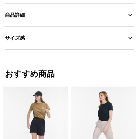
商品詳細
素材の特徴
オーガニックコットン100%
サイズ感
・色：デニム ライト ブリーチ (003)
AIGLE for tomorrow
・原産国：チュニジア
・素材：綿100%
サイズ感
おすすめ商品
ややリラックスフィット
サイズ
ウエスト
すそ周り
ひざ周
34
69
36
40
36
73
36.5
41
38
77
37
42