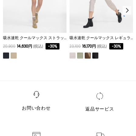
40
81
37.5
43
42
86
38
44
吸水速乾 クールマックス ストラップショートパンツ
吸水速乾 クールマックス レギュラーフィットチノパンツ
20,900
14,630円
(税込)
-
30
%
23,100
16,170円
(税込)
-
30
%
お問い合わせ
返品サービス