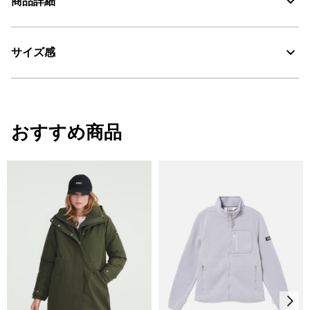
商品詳細
素材の特徴
コットン×ポリエステルの混紡素材
サイズ感
・色：ダヴ (003)
・原産国：中国
・素材：綿69%、ポリエステル31%
サイズ
ウエスト
すそ周り
ヒッ
おすすめ商品
XS
70
21
92
S
73
22
93
M
79
23
96
L
81
24
102
XL
86
25
104