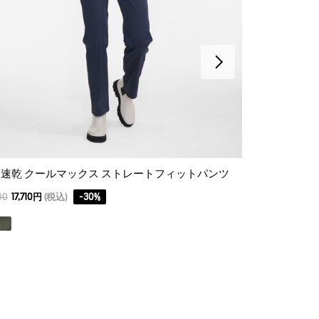
速乾 クールマックス ストレートフィットパンツ
吸水速乾 チノ
00
17,710円
(税込)
-
30
%
14,850
10,395円