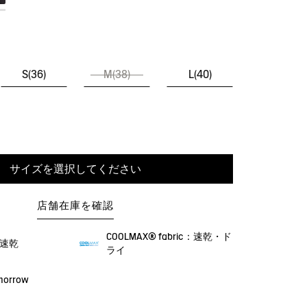
S(36)
M(38)
L(40)
サイズを選択してください
店舗在庫を確認
COOLMAX® fabric：速乾・ド
・速乾
ライ
omorrow