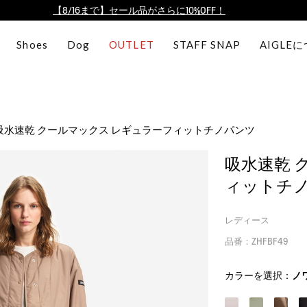
【8/16まで】セール品がさらに10%OFF！
【最大50%OFF】FINAL SALEがスタート！
Shoes
Dog
OUTLET
STAFF SNAP
AIGLE
ログイン/会員登録で送料＆返品無料
AIGLE CLUB ポイントサービス終了のお知らせ
【8/16まで】セール品がさらに10%OFF！
【最大50%OFF】FINAL SALEがスタート！
吸水速乾 クールマックス レギュラーフィットチノパンツ
ログイン/会員登録で送料＆返品無料
AIGLE CLUB ポイントサービス終了のお知らせ
吸水速乾 
ィットチ
レディース
品番：ZHFBF49
カラーを選択：
ノ