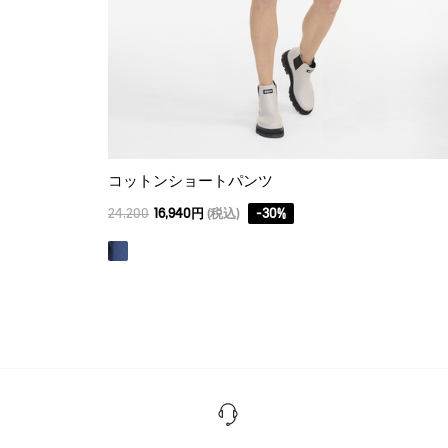
コットンショートパンツ
24,200
16,940円
(税込)
-
30
%