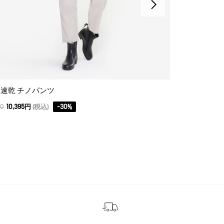
速乾 チノパンツ
50
10,395円
(税込)
-
30
%
23,100
16,170円
(