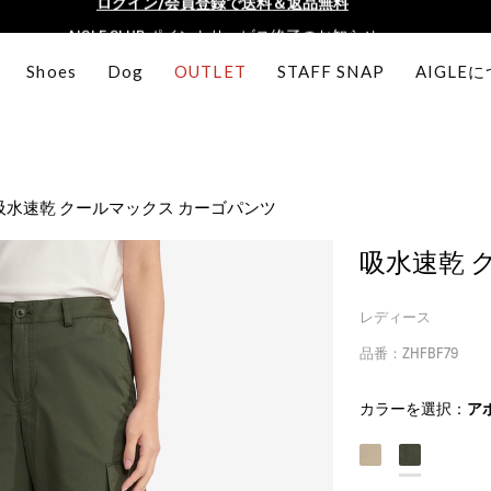
AIGLE CLUB ポイントサービス終了のお知らせ
【最大50%OFF】FINAL SALEがスタート！
Shoes
Dog
OUTLET
STAFF SNAP
AIGLE
ログイン/会員登録で送料＆返品無料
AIGLE CLUB ポイントサービス終了のお知らせ
吸水速乾 クールマックス カーゴパンツ
吸水速乾 
レディース
品番：ZHFBF79
カラーを選択：
ア