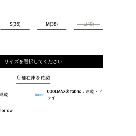
S(36)
M(38)
L(40)
サイズを選択してください
店舗在庫を確認
COOLMAX® fabric：速乾・ド
・速乾
ライ
omorrow