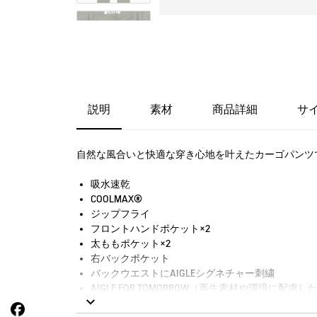
説明
素材
商品詳細
サ
自然な風合いと快適な穿き心地を叶えたカーゴパンツ
吸水速乾
COOLMAX®
ジップフライ
フロントハンドポケット×2
太ももポケット×2
右バックポケット
バックウエストにAIGLEシグネチャー刺繍
AIGLE FOR TOMORROW（再生素材や環境に配