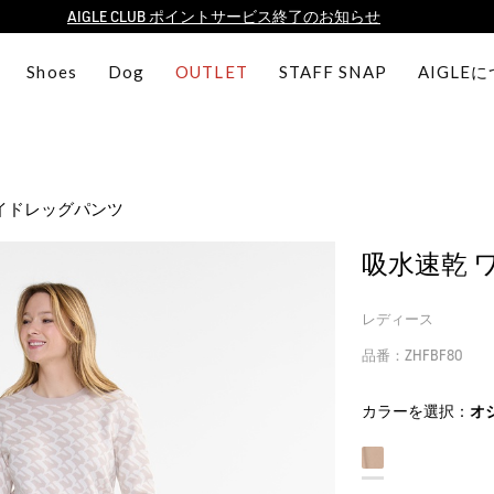
【8/16まで】セール品がさらに10%OFF！
【最大50%OFF】FINAL SALEがスタート！
Shoes
Dog
OUTLET
STAFF SNAP
AIGLE
ログイン/会員登録で送料＆返品無料
AIGLE CLUB ポイントサービス終了のお知らせ
イドレッグパンツ
吸水速乾 
レディース
品番：ZHFBF80
カラーを選択：
オ