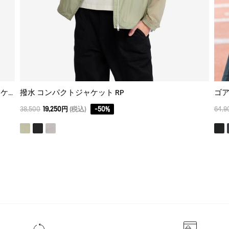
ゴアテックス 2レイヤーフーデッドハイキングジャケット
撥水 コンパクトジャケット RP
ゴア
38,500
19,250円
(税込)
-
50
%
64,9