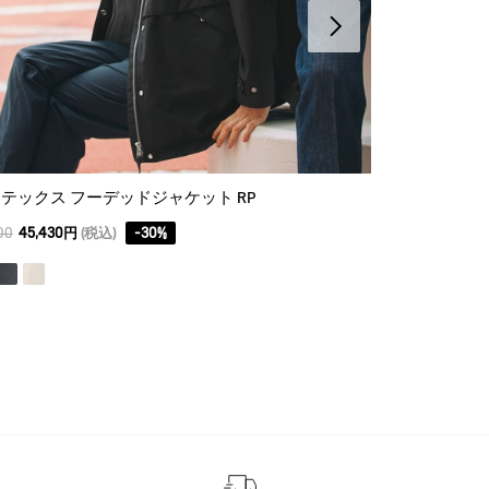
テックス フーデッドジャケット RP
撥水 UVカッ
00
45,430円
(税込)
-
30
%
35,200
17,600円