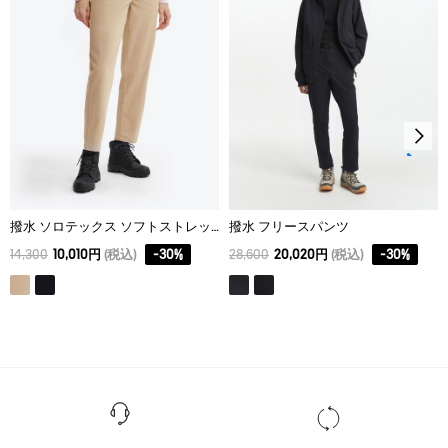
ウェットクリーニング処理ができる。：通常の処理
40
39
28.5
56.5
42
41
29.25
58.5
撥水 ソロテックス ソフトストレッチパンツ
撥水 フリースパンツ
14,300
10,010円
(税込)
-
30
%
28,600
20,020円
(税込)
-
30
%