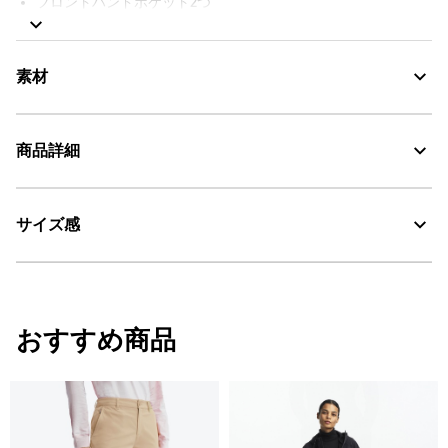
フロントハンドポケット2つ
カーゴポケット2つ
バックポケット2つ
ドローコード調整付き裾内側
素材
バックウエストにAIGLEシグネチャーのニューバード刺繍
商品詳細
Water Repellent：撥水
30℃を限度とし、弱い洗濯処理。
サイズ感
・色：フォッシル (003)
・原産国：中国
漂白処理はできない。
・素材：本体: 92% ナイロン 8% ポリウレタン / ポケット袋: 85% ポリエ
タンブル乾燥禁止。
ステル 15% 綿
サイズ
ウエスト1/2
ひざ周り1/2
ヒップ1
おすすめ商品
脱水後、つり干し乾燥がよい。
34
33
26.25
50.5
アイロン仕上げ処理ができる。底面温度110℃を限度として
スチームなしでアイロン仕上げ。
36
35
27
52.5
ドライクリーニング処理ができない。
38
37
27.75
54.5