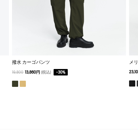
撥水 カーゴパンツ
メリ
23,1
19,800
13,860円
(税込)
-
30
%