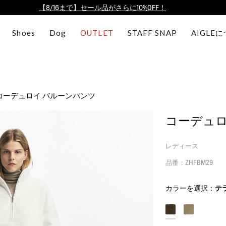
【最大50%OFF】FINAL SALEがスタート！
ログイン/会員登録で送料＆返品無料
Shoes
Dog
OUTLET
STAFF SNAP
AIGLE
AIGLE CLUB ポイントサービス終了のお知らせ
【8/16まで】セール品がさらに10%OFF！
【最大50%OFF】FINAL SALEがスタート！
ログイン/会員登録で送料＆返品無料
コーデュロイ バルーンパンツ
AIGLE CLUB ポイントサービス終了のお知らせ
コーデュロ
レディース
品番：ZHFBM29
カラーを選択：
テ