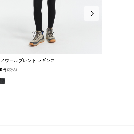
ノウールブレンド レギンス
撥水 フリース
00円
(税込)
28,600
20,020