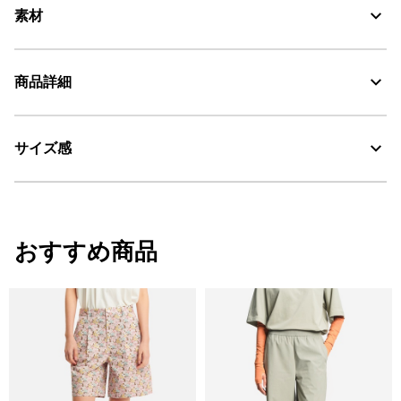
素材
商品詳細
30℃を限度とし、通常の洗濯処理。
漂白処理はできない。
サイズ感
・色：セーブル (002)
タンブル乾燥禁止。
・原産国：チュニジア
・素材：本体 : 綿100%
脱水後、つり干し乾燥がよい。
サイズ
ウエスト
股下
ヒッ
アイロン仕上げ処理ができる。底面温度110℃を限度として
おすすめ商品
スチームなしでアイロン仕上げ。
34
71
76
94
ドライクリーニング処理ができない。
36
75
76
98
ウェットクリーニング処理ができる。：通常の処理
38
79
76
102
40
83
76
106