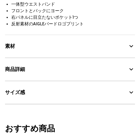
一体型ウエストバンド
フロントとバックにヨーク
右パネルに目立たないポケット1つ
反射素材のAIGLEバードロゴプリント
素材
商品詳細
UV CUT：紫外線カット
サイズ感
・色：ノワール（ブラック） (006)
DFT：吸水・速乾
・原産国：フィリピン
・素材：本体 : ポリエステル78% ポリウレタン22%
30℃を限度とし、通常の洗濯処理。
サイズ
ウエスト
股下
ヒッ
漂白処理はできない。
おすすめ商品
XS
58
73
80
タンブル乾燥禁止。