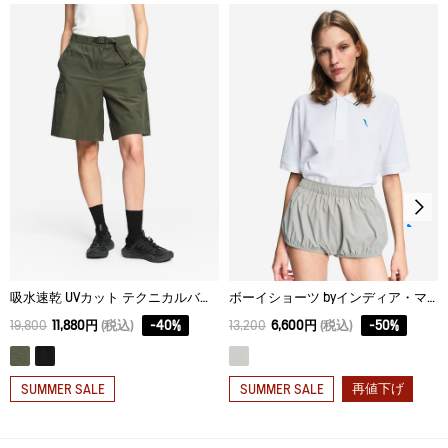
S
64
76
84
脱水後、つり干し乾燥がよい。
M
70
76
88
アイロン仕上げ処理はできない。
L
76
76
92
ドライクリーニング処理ができない。
ウェットクリーニング処理ができる。：通常の処理
吸水速乾 UVカット テクニカルバミューダショーツ
ボーイショーツ byインディア・マダヴィ
19,800
11,880円
(税込)
-
40
%
13,200
6,600円
(税込)
-
50
%
再値下げ
SUMMER SALE
SUMMER SALE