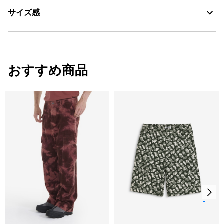
サイズ感
・色：ノワール（ブラック） (005)
30℃を限度とし、通常の洗濯処理。
・原産国：中国
漂白処理はできない。
・素材：綿100%
サイズ感
タンブル乾燥禁止。
おすすめ商品
ややリラックスフィット
脱水後、つり干し乾燥がよい。
サイズ
ウエスト
すそ周り
ひざ周
アイロン仕上げ処理ができる。底面温度110℃を限度として
スチームなしでアイロン仕上げ。
L(42)
82
41.5
51
ドライクリーニング処理ができない。
XL(44)
86
42
52
ウェットクリーニング処理ができる。：通常の処理
M(40)
79
41
50
S(38)
76
40.5
49