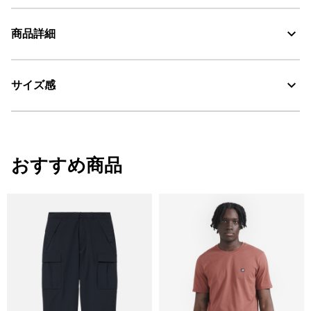
商品詳細
素材の特徴
紫外線にも強く、速乾性に優れカラダをドライに保つナイロン ×
コットンの混紡素材
サイズ感
・色：オジエ (005)
・原産国：中国
UV CUT：紫外線カット
・素材：ナイロン56％、綿44％
サイズ感
DFT：吸水・速乾
おすすめ商品
リラックスフィット