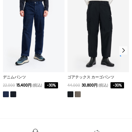
アイロン仕上げ処理ができる。底面温度110℃を限度として
42
41
23
51.5
スチームなしでアイロン仕上げ。
ドライクリーニング処理ができない。
44
43
23.75
53.5
ウェットクリーニング処理ができる。：通常の処理
デニムパンツ
ゴアテックス カーゴパンツ
22,000
15,400円
(税込)
-
30
%
44,000
30,800円
(税込)
-
30
%