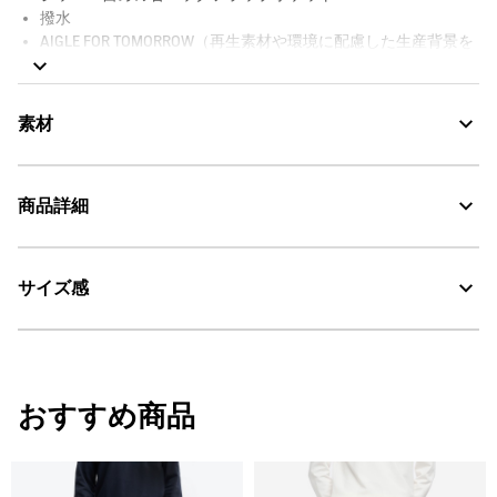
撥水
AIGLE FOR TOMORROW（再生素材や環境に配慮した生産背景を
持つ商品）
素材
商品詳細
Water Repellent：撥水
サイズ感
AIGLE for tomorrow
・色：ノワール（ブラック） (001)
・原産国：カンボジア
30℃を限度とし、通常の洗濯処理。
・素材：本体: 90% ナイロン 10% ポリウレタン / ポケット袋: 85% ポリエ
ステル 15% 綿
漂白処理はできない。
サイズ
ウエスト1/2
ひざ周り1/2
ヒップ1
おすすめ商品
タンブル乾燥禁止。
38
37
21.5
47.5
脱水後、つり干し乾燥がよい。
40
39
22.25
49.5