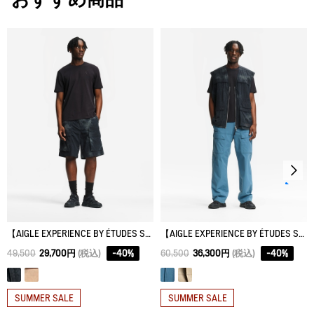
XS
70.5
108
71
タンブル乾燥禁止。
M
73.5
116
75
脱水後、つり干し乾燥がよい。
XL
76.5
124
79
アイロン仕上げ処理はできない。
ドライクリーニング処理ができない。
ウェットクリーニング処理ができる。：通常の処理
【AIGLE EXPERIENCE BY ÉTUDES STUDIO】 UVカットフィッシャーマンズ リラックスショーツ
【AIGLE EXPERIENCE BY ÉTUDES STUDIO】 マルチポケットパンツ
49,500
29,700円
(税込)
-
40
%
60,500
36,300円
(税込)
-
40
%
SUMMER SALE
SUMMER SALE