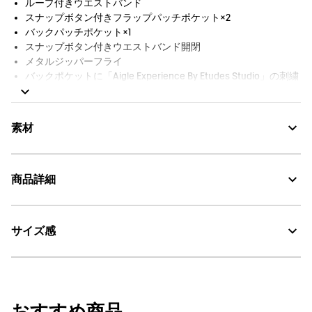
ループ付きウエストバンド
スナップボタン付きフラップパッチポケット×2
バックパッチポケット×1
スナップボタン付きウエストバンド開閉
メタルジッパーフライ
バックポケットに「Aigle Experience By Etudes Studio」の刺繍
入り
素材
商品詳細
UV CUT：紫外線カット
サイズ感
・色：オーバーン (003)
DFT：吸水・速乾
・原産国：中国
・素材：本体：ナイロン100%
30℃を限度とし、通常の洗濯処理。
サイズ
股下
ヒップ
もも周
漂白処理はできない。
おすすめ商品