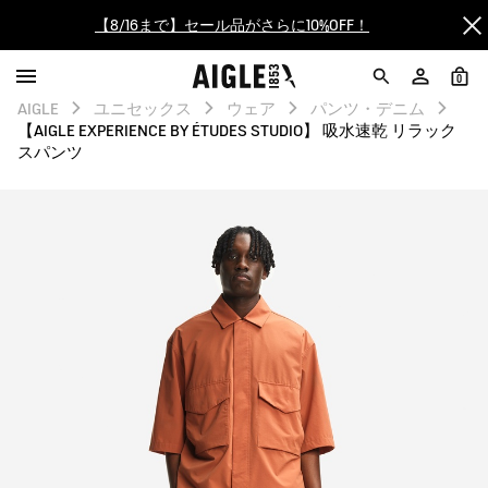
【最大50%OFF】FINAL SALEがスタート！
0
ログイン/会員登録で送料＆返品無料
AIGLE
ユニセックス
ウェア
パンツ・デニム
【AIGLE EXPERIENCE BY ÉTUDES STUDIO】 吸水速乾 リラック
AIGLE CLUB ポイントサービス終了のお知らせ
スパンツ
【8/16まで】セール品がさらに10%OFF！
【最大50%OFF】FINAL SALEがスタート！
ログイン/会員登録で送料＆返品無料
AIGLE CLUB ポイントサービス終了のお知らせ