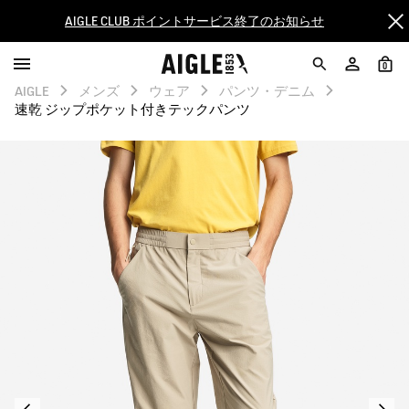
【8/16まで】セール品がさらに10%OFF！
0
【最大50%OFF】FINAL SALEがスタート！
AIGLE
メンズ
ウェア
パンツ・デニム
速乾 ジップポケット付きテックパンツ
ログイン/会員登録で送料＆返品無料
AIGLE CLUB ポイントサービス終了のお知らせ