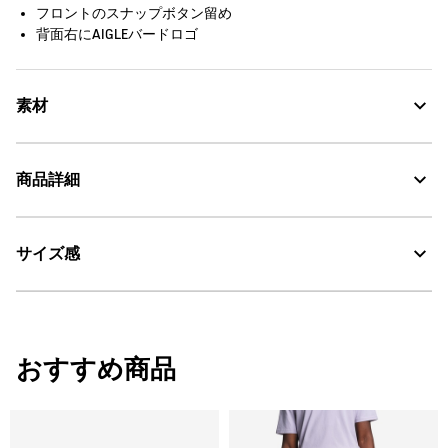
フロントのスナップボタン留め
背面右にAIGLEバードロゴ
素材
商品詳細
DFT：吸水・速乾
サイズ感
AIGLE for tomorrow
・色：アルミナム (004)
・原産国：中国
30℃を限度とし、通常の洗濯処理。
・素材：本体：ポリエステル100%
漂白処理はできない。
サイズ
ウエスト
股下
ヒッ
おすすめ商品
タンブル乾燥禁止。
S
78
75
104
脱水後、つり干し乾燥がよい。
M
84
78
108