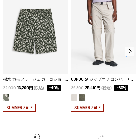
アイロン仕上げ処理はできない。
L
90
78
112
ドライクリーニング処理ができない。
XL
96
78
116
ウェットクリーニング処理ができる。：通常の処理
撥水 カモフラージュ カーゴショーツ
CORDURA ジップオフ コンバーチブルパンツ
22,000
13,200円
(税込)
-
40
%
36,300
25,410円
(税込)
-
30
%
SUMMER SALE
SUMMER SALE