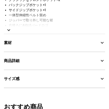
バックジップポケット×1
サイドジップポケット×1
一体型伸縮性ベルト留め
ジッパーで取り外し可能な裾
右後ろにAIGLEバードロゴ
素材
商品詳細
CORDURA®：高強度・超軽量
サイズ感
AIGLE for tomorrow
・色：アボカ (004)
・原産国：ミャンマー
30℃を限度とし、通常の洗濯処理。
・素材：本体：綿60% ナイロン40%
漂白処理はできない。
サイズ
ウエスト
股下
ヒッ
おすすめ商品