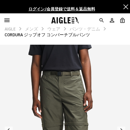
ログイン/会員登録で送料＆返品無料
AIGLE CLUB ポイントサービス終了のお知らせ
0
AIGLE
メンズ
ウェア
パンツ・デニム
【最大50%OFF】FINAL SALEがスタート！
CORDURA ジップオフ コンバーチブルパンツ
ログイン/会員登録で送料＆返品無料
AIGLE CLUB ポイントサービス終了のお知らせ