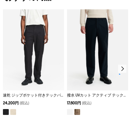
タンブル乾燥禁止。
S
78
78
108
脱水後、つり干し乾燥がよい。
M
84
81
112
アイロン仕上げ処理ができる。底面温度110℃を限度として
L
90
81
116
スチームなしでアイロン仕上げ。
ドライクリーニング処理ができない。
XL
96
81
120
ウェットクリーニング処理ができる。：通常の処理
速乾 ジップポケット付きテックパンツ
撥水 UVカット アクティブ テックパンツ
24,200円
(税込)
17,600円
(税込)