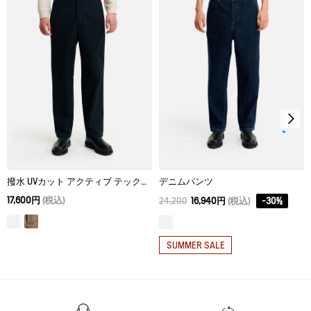
ドライクリーニング処理ができない。
M
84
80
108
ウェットクリーニング処理ができる。：通常の処理
L
88
80
112
XL
92
80
116
撥水 UVカット アクティブ テックパンツ
デニムパンツ
17,600円
(税込)
24,200
16,940円
(税込)
-
30
%
SUMMER SALE