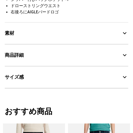
ドローストリングウエスト
右後ろにAIGLEバードロゴ
素材
商品詳細
UV CUT：紫外線カット
30℃を限度とし、通常の洗濯処理。
サイズ感
・色：ウォルナット (004)
・原産国：ベトナム
漂白処理はできない。
・素材：本体：ポリエステル47% 綿43% ポリウレタン10%
タンブル乾燥禁止。
サイズ
ウエスト
股下
ヒッ
おすすめ商品
脱水後、つり干し乾燥がよい。
XS
76
77
100
アイロン仕上げ処理はできない。
S
80
77
104