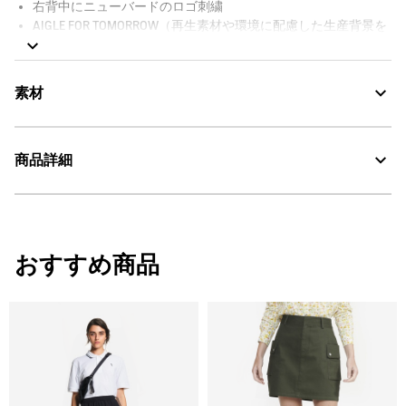
右背中にニューバードのロゴ刺繍
AIGLE FOR TOMORROW（再生素材や環境に配慮した生産背景を
持つ商品）
素材
商品詳細
AIGLE for tomorrow
30℃を限度とし、弱い洗濯処理。
・色：ノワール（ブラック） (001)
漂白処理はできない。
・原産国：フィリピン
おすすめ商品
・素材：本体: 89% 綿 11% ポリエステル / ポケット袋 1: 100% 綿 / ポケッ
タンブル乾燥禁止。
ト袋 2: 89% 綿 11% ポリエステル
脱水後、つり干し乾燥がよい。
アイロン仕上げ処理ができる。底面温度110℃を限度として
スチームなしでアイロン仕上げ。
ドライクリーニング処理ができない。