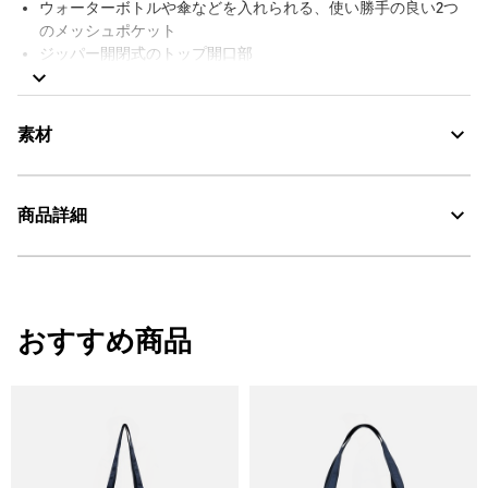
ウォーターボトルや傘などを入れられる、使い勝手の良い2つ
のメッシュポケット
ジッパー開閉式のトップ開口部
ショルダーストラップにチェストテープストラップ付き
バッグにAIGLEロゴパッチ付き
右手ショルダーストラップにAIGLEバードロゴ刺繍
素材
撥水
AIGLE FOR TOMORROW（再生素材や環境に配慮した生産背景を
持つ商品）
商品詳細
サイズ：幅30cm x 高さ46cm x 奥行16cm 、 容量：20L
Compact：コンパクト
・色：パプリカ (003)
・素材：本体：ポリエステル100%
おすすめ商品