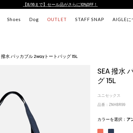
【最大50%OFF】FINAL SALEがスタート！
ログイン/会員登録で送料＆返品無料
Shoes
Dog
OUTLET
STAFF SNAP
AIGLE
AIGLE CLUB ポイントサービス終了のお知らせ
【8/16まで】セール品がさらに10%OFF！
【最大50%OFF】FINAL SALEがスタート！
ログイン/会員登録で送料＆返品無料
A 撥水 パッカブル 2wayトートバッグ 15L
AIGLE CLUB ポイントサービス終了のお知らせ
SEA 撥水
グ 15L
ユニセックス
品番：ZNHBR99
カラーを選択：
ア