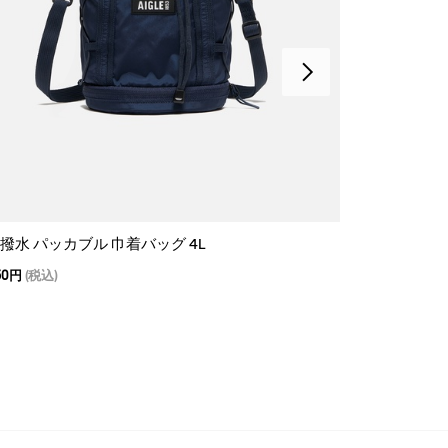
A 撥水 パッカブル 巾着バッグ 4L
SEA 撥水 パ
50円
(税込)
13,200円
(税込)