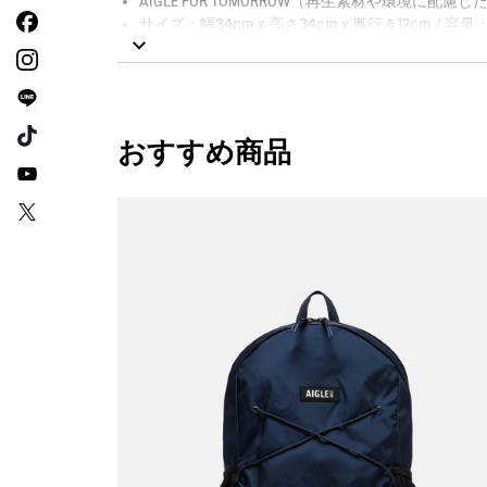
AIGLE FOR TOMORROW（再生素材や環境に配
サイズ：幅34cm x 高さ34cm x 奥行き12cm / 容量：
おすすめ商品