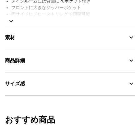
メインルームには背面にPCポケット付き
フロントに大きなジッパーポケット
両サイドにドローストリングで調節可能
ハンドルバッグとショルダーストラップバッグの2way仕様
ショルダーストラップは取り外し可能
背面ポケット
素材
内側にキーフック付きメッシュポケット
背面ジッパーを開けるとラゲッジスリーブに
バッグにAIGLEロゴパッチ
商品詳細
右サイドパネルにAIGLEの新しいバード刺繍
撥水
Water Repellent：撥水
AIGLE FOR TOMORROW（再生素材や環境に配慮した生産背景を
持つ商品）
サイズ感
AIGLE for tomorrow
・色：アンピール（ネイビー） (003)
サイズ：幅40cm x 高さ36cm 奥行き20cm / 容量：25L
・原産国：ベトナム
洗濯処理はできない。
・素材：本体：ポリエステル100%
W40cm x H36cm D20cm / 25L
漂白処理はできない。
おすすめ商品
タンブル乾燥禁止。
脱水後、つり干し乾燥がよい。