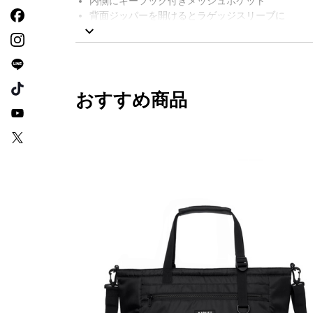
内側にキーフック付きメッシュポケット
背面ジッパーを開けるとラゲッジスリーブに
バッグにAIGLEロゴパッチ
右サイドパネルにAIGLEの新しいバード刺繍
撥水
AIGLE FOR TOMORROW（再生素材や環境に配
サイズ：幅40cm x 高さ36cm 奥行き20cm / 容量：2
おすすめ商品