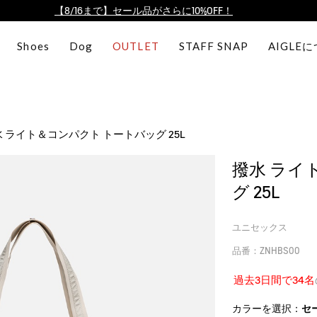
【最大50%OFF】FINAL SALEがスタート！
ログイン/会員登録で送料＆返品無料
Shoes
Dog
OUTLET
STAFF SNAP
AIGLE
AIGLE CLUB ポイントサービス終了のお知らせ
【8/16まで】セール品がさらに10%OFF！
【最大50%OFF】FINAL SALEがスタート！
ログイン/会員登録で送料＆返品無料
 ライト＆コンパクト トートバッグ 25L
AIGLE CLUB ポイントサービス終了のお知らせ
撥水 ライ
グ 25L
ユニセックス
品番：ZNHBS00
過去3日間で34名
カラーを選択：
セ