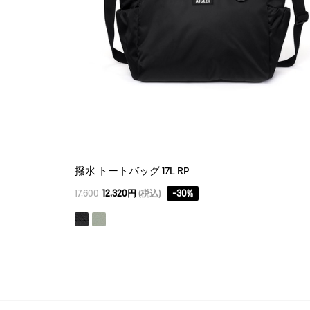
撥水 トートバッグ 17L RP
17,600
12,320円
(税込)
-
30
%