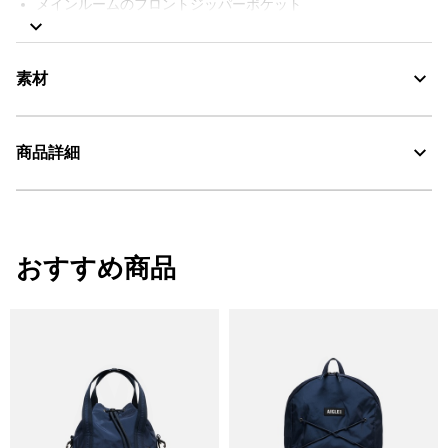
メインルームのフロントジッパーポケット
メインルームの背面にはパッカブル機能付き
バッグにAIGLEロゴパッチ
右サイドパネルにAIGLEの新しいバード刺繍
素材
撥水
AIGLE FOR TOMORROW（再生素材や環境に配慮した生産背景を
持つ商品）
商品詳細
サイズ：W34-41cm x H26cm x D14cm / 容量：10L
Compact：コンパクト
・色：アンピール（ネイビー） (001)
・素材：本体：ポリエステル100%
おすすめ商品