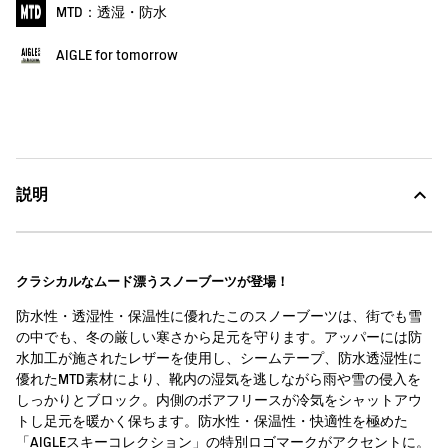
MTD：透湿・防水
AIGLE for tomorrow
説明
クラシカルなムード漂うスノーブーツが登場！
防水性・透湿性・保温性に優れたこのスノーブーツは、街でも雪
の中でも、冬の厳しい寒さから足元を守ります。アッパーには防
水加工が施されたレザーを使用し、シームテープ、防水透湿性に
優れたMTD素材により、靴内の湿気を逃しながら雨や雪の侵入を
しっかりとブロック。内側のボアフリースが冷気をシャットアウ
トし足元を暖かく保ちます。防水性・保温性・快適性を極めた
「AIGLEスキーコレクション」の特別ロゴマークがアクセントに。