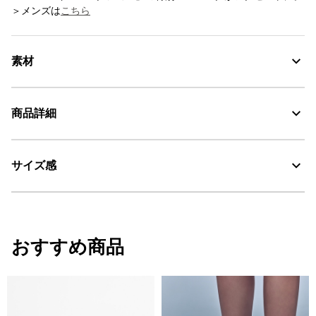
＞メンズは
こちら
素材
商品詳細
素材の特徴
アッパー：牛革100%、メンブレン：ポリエステル100%、アウトソ
ール： ラバー
サイズ感
・色：セーブル (002)
MTD：透湿・防水
・原産国：中国
・素材：レザー
AIGLE for tomorrow
サイズ感
おすすめ商品
厚手の靴下の着用を想定したリラックスフィット