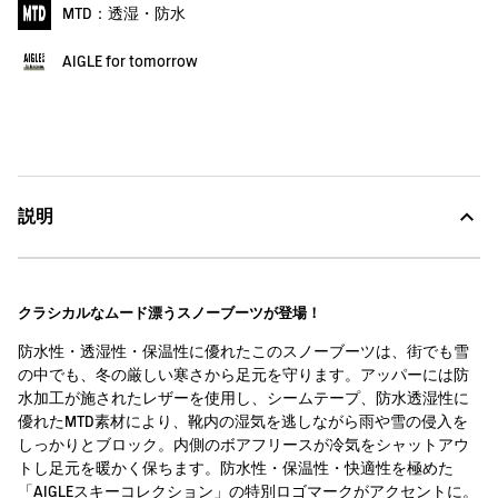
MTD：透湿・防水
AIGLE for tomorrow
説明
クラシカルなムード漂うスノーブーツが登場！
防水性・透湿性・保温性に優れたこのスノーブーツは、街でも雪
の中でも、冬の厳しい寒さから足元を守ります。アッパーには防
水加工が施されたレザーを使用し、シームテープ、防水透湿性に
優れたMTD素材により、靴内の湿気を逃しながら雨や雪の侵入を
しっかりとブロック。内側のボアフリースが冷気をシャットアウ
トし足元を暖かく保ちます。防水性・保温性・快適性を極めた
「AIGLEスキーコレクション」の特別ロゴマークがアクセントに。