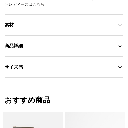
＞レディースは
こちら
素材
商品詳細
素材の特徴
アッパー：牛革100%、メンブレン：ポリエステル100%、アウトソ
ール： ラバー
サイズ感
・色：セーブル (002)
MTD：透湿・防水
・原産国：中国
・素材：レザー
AIGLE for tomorrow
サイズ感
おすすめ商品
厚手の靴下の着用を想定したリラックスフィット