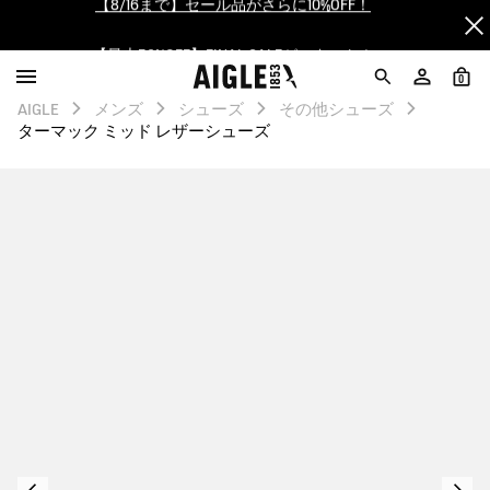
【最大50%OFF】FINAL SALEがスタート！
ログイン/会員登録で送料＆返品無料
0
AIGLE
メンズ
シューズ
その他シューズ
AIGLE CLUB ポイントサービス終了のお知らせ
ターマック ミッド レザーシューズ
【8/16まで】セール品がさらに10%OFF！
【最大50%OFF】FINAL SALEがスタート！
ログイン/会員登録で送料＆返品無料
AIGLE CLUB ポイントサービス終了のお知らせ