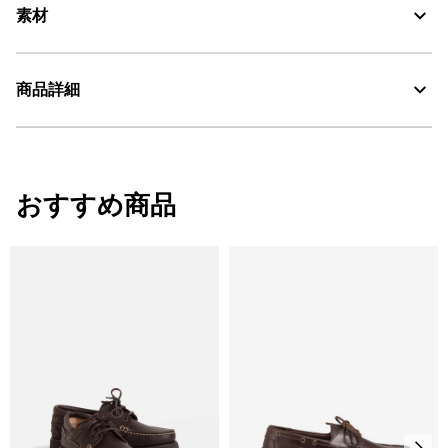
素材
サステナブルレザー、ラバー
商品詳細
AIGLE for tomorrow
・色：マロン/フォンス (001)
・原産国：ポルトガル
おすすめ商品
・素材：アッパー:フルグレインレザー牛革100%、裏地:豚床革、アウト
ソール:ラバー